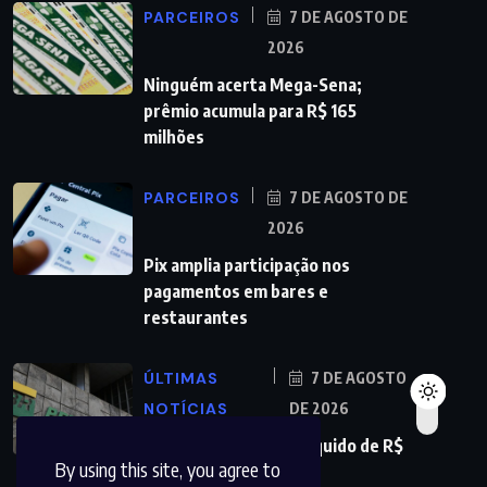
PARCEIROS
7 DE AGOSTO DE
2026
Ninguém acerta Mega-Sena;
prêmio acumula para R$ 165
milhões
PARCEIROS
7 DE AGOSTO DE
2026
Pix amplia participação nos
pagamentos em bares e
restaurantes
ÚLTIMAS
7 DE AGOSTO
NOTÍCIAS
DE 2026
Petrobras tem lucro líquido de R$
By using this site, you agree to
52,4 bi no segundo