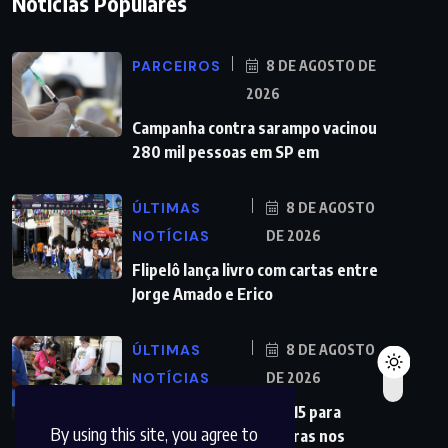
Notícias Populares
PARCEIROS
8 DE AGOSTO DE
2026
Campanha contra sarampo vacinou
280 mil pessoas em SP em
ÚLTIMAS
8 DE AGOSTO
NOTÍCIAS
DE 2026
Flipelô lança livro com cartas entre
Jorge Amado e Erico
ÚLTIMAS
8 DE AGOSTO
NOTÍCIAS
DE 2026
Partidos têm até o dia 15 para
By using this site, you agree to
registrarem candidaturas nos