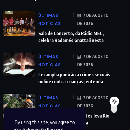
ÚLTIMAS
7 DE AGOSTO
NOTÍCIAS
DE 2026
Sala de Concerto, da Rádio MEC,
celebra Radamés Gnattali nesta
ÚLTIMAS
7 DE AGOSTO
NOTÍCIAS
DE 2026
Lei amplia punição a crimes sexuais
online contra crianças; entenda
ÚLTIMAS
7 DE AGOSTO
NOTÍCIAS
DE 2026
Previsão de ventos fortes leva Rio
By using this site, you agree to
a suspender aulas nesta