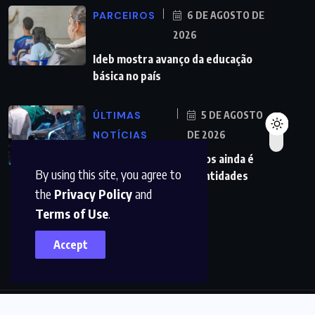
PARCEIROS
6 DE AGOSTO DE
2026
Ideb mostra avanço da educação
básica no país
ÚLTIMAS
5 DE AGOSTO
NOTÍCIAS
DE 2026
Redução da taxa de juros ainda é
By using this site, you agree to
insuficiente, avaliam entidades
the
Privacy Policy
and
Terms of Use
.
Accept