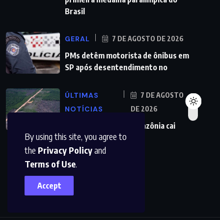
Brasil
GERAL
7 DE AGOSTO DE 2026
PMs detêm motorista de ônibus em
SP após desentendimento no
ÚLTIMAS
7 DE AGOSTO
NOTÍCIAS
DE 2026
Desmatamento na Amazônia cai
By using this site, you agree to
36,87% no último ano
the
Privacy Policy
and
Terms of Use
.
Accept