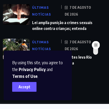
ÚLTIMAS
7 DE AGOSTO
NOTÍCIAS
DE 2026
Lei amplia punição a crimes sexuais
online contra crianças; entenda
ÚLTIMAS
7 DE AGOSTO
NOTÍCIAS
DE 2026
Previsão de ventos fortes leva Rio
By using this site, you agree to
a suspender aulas nesta
the
Privacy Policy
and
Terms of Use
.
Accept