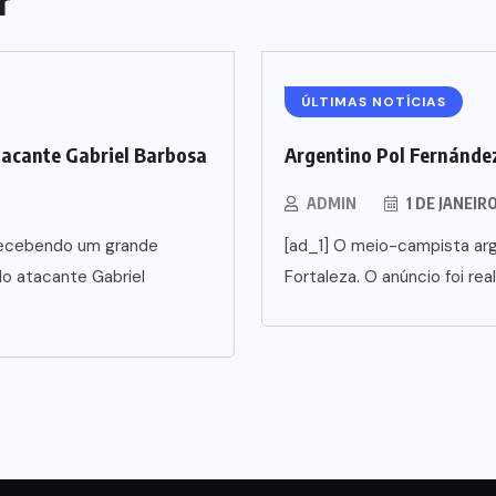
r
ÚLTIMAS NOTÍCIAS
tacante Gabriel Barbosa
Argentino Pol Fernández
ADMIN
1 DE JANEIR
5 recebendo um grande
[ad_1] O meio-campista arg
o atacante Gabriel
Fortaleza. O anúncio foi rea