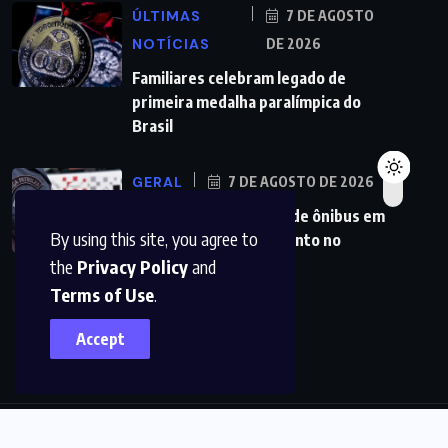
ÚLTIMAS
7 DE AGOSTO
NOTÍCIAS
DE 2026
Familiares celebram legado de
primeira medalha paralímpica do
Brasil
GERAL
7 DE AGOSTO DE 2026
PMs detêm motorista de ônibus em
By using this site, you agree to
SP após desentendimento no
the
Privacy Policy
and
Terms of Use
.
Accept