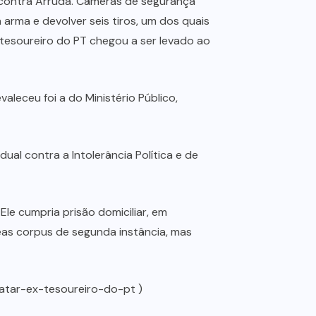
os contra Arruda. Câmeras de segurança
 arma e devolver seis tiros, um dos quais
 tesoureiro do PT chegou a ser levado ao
leceu foi a do Ministério Público,
ual contra a Intolerância Política e de
le cumpria prisão domiciliar, em
eas corpus de segunda instância, mas
matar-ex-tesoureiro-do-pt )