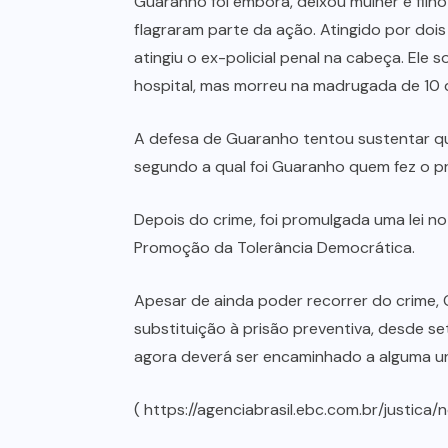
Guaranho foi embora, deixou mulher e filho
flagraram parte da ação. Atingido por dois
atingiu o ex-policial penal na cabeça. Ele
hospital, mas morreu na madrugada de 10 d
A defesa de Guaranho tentou sustentar que
segundo a qual foi Guaranho quem fez o p
Depois do crime, foi promulgada uma lei no 
Promoção da Tolerância Democrática.
Apesar de ainda poder recorrer do crime, G
substituição à prisão preventiva, desde 
agora deverá ser encaminhado a alguma un
( https://agenciabrasil.ebc.com.br/justic