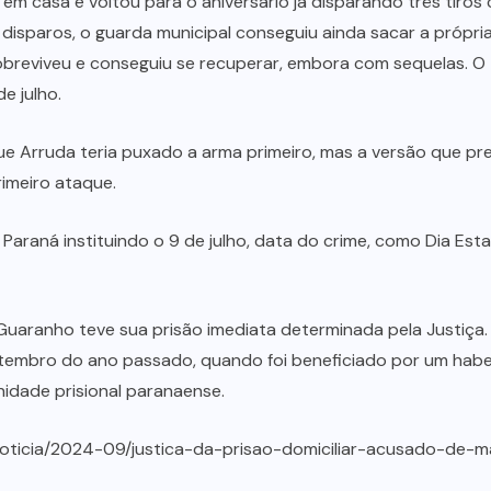
 em casa e voltou para o aniversário já disparando três tir
 disparos, o guarda municipal conseguiu ainda sacar a própria
 sobreviveu e conseguiu se recuperar, embora com sequelas. O
e julho.
 Arruda teria puxado a arma primeiro, mas a versão que preva
rimeiro ataque.
Paraná instituindo o 9 de julho, data do crime, como Dia Estad
uaranho teve sua prisão imediata determinada pela Justiça. E
setembro do ano passado, quando foi beneficiado por um hab
idade prisional paranaense.
a/noticia/2024-09/justica-da-prisao-domiciliar-acusado-de-