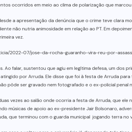
ntos ocorridos em meio ao clima de polarização que marcou
 desde a apresentação da denúncia que o crime teve clara m
iente não nutria animosidade em relação ao PT. Em depoimento
imeira vez.
/noticia/2022-07/jose-da-rocha-guaranho-vira-reu-por-assas
as. Ao falar, sustentou que agiu em legítima defesa, um dos 
a atingido por Arruda. Ele disse que foi à festa de Arruda p
não pôde ser gravado nem fotografado e o ex-policial penal
 duas vezes ao salão onde ocorria a festa de Arruda, que ele 
do músicas de apoio ao ex-presidente Jair Bolsonaro, adversá
da, que terminou com o guarda municipal jogando terra no v