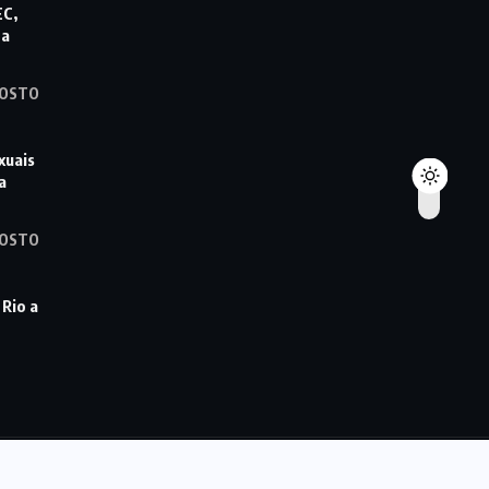
EC,
ta
GOSTO
xuais
a
GOSTO
 Rio a
© 2022,
DFMAIS
All Rights Reserved