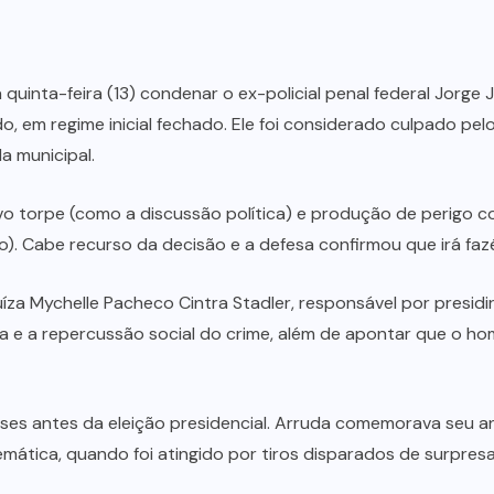
ta quinta-feira (13) condenar o ex-policial penal federal Jor
o, em regime inicial fechado. Ele foi considerado culpado pe
a municipal.
ivo torpe (como a discussão política) e produção de perigo
. Cabe recurso da decisão e a defesa confirmou que irá fazê
juíza Mychelle Pacheco Cintra Stadler, responsável por presidi
ica e a repercussão social do crime, além de apontar que o h
ses antes da eleição presidencial. Arruda comemorava seu a
temática, quando foi atingido por tiros disparados de surpre