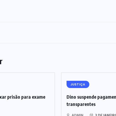
r
JUSTIÇA
xar prisão para exame
Dino suspende pagamen
transparentes
ADMIN
3 DE JANEIR