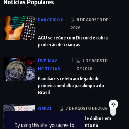
Notícias Populares
PARCEIROS
8 DE AGOSTO DE
2026
AGU se reúne com Discord e cobra
proteção de crianças
ÚLTIMAS
7 DE AGOSTO
NOTÍCIAS
DE 2026
Familiares celebram legado de
primeira medalha paralímpica do
Brasil
GERAL
7 DE AGOSTO DE 2026
PMs detêm motorista de ônibus em
By using this site, you agree to
SP após desentendimento no