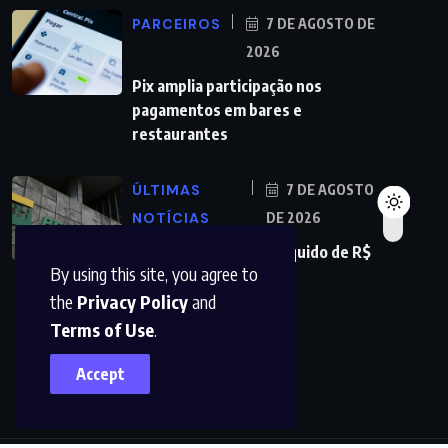
PARCEIROS
7 DE AGOSTO DE
2026
Pix amplia participação nos
pagamentos em bares e
restaurantes
ÚLTIMAS
7 DE AGOSTO
NOTÍCIAS
DE 2026
Petrobras tem lucro líquido de R$
By using this site, you agree to
52,4 bi no segundo
the
Privacy Policy
and
Terms of Use
.
Accept