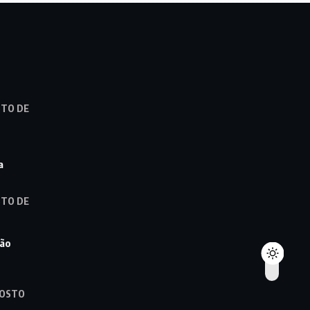
STO DE
a
STO DE
ção
GOSTO