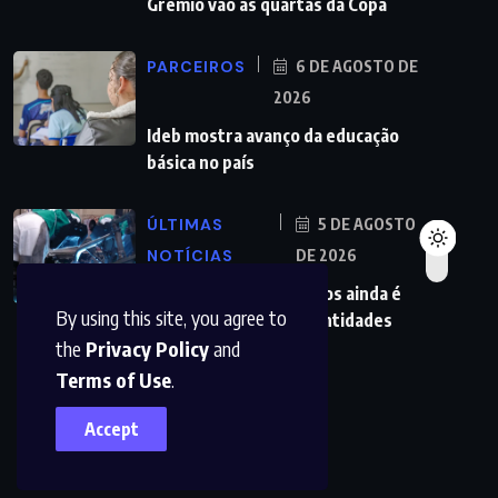
Grêmio vão às quartas da Copa
PARCEIROS
6 DE AGOSTO DE
2026
Ideb mostra avanço da educação
básica no país
ÚLTIMAS
5 DE AGOSTO
NOTÍCIAS
DE 2026
Redução da taxa de juros ainda é
By using this site, you agree to
insuficiente, avaliam entidades
the
Privacy Policy
and
Terms of Use
.
Accept