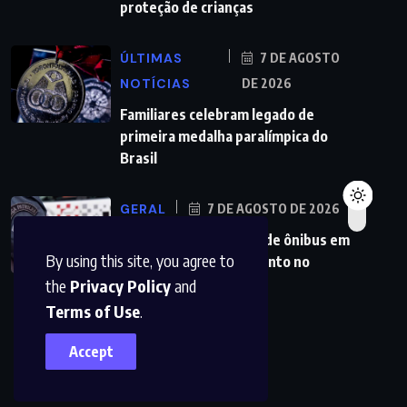
proteção de crianças
ÚLTIMAS
7 DE AGOSTO
NOTÍCIAS
DE 2026
Familiares celebram legado de
primeira medalha paralímpica do
Brasil
GERAL
7 DE AGOSTO DE 2026
PMs detêm motorista de ônibus em
By using this site, you agree to
SP após desentendimento no
the
Privacy Policy
and
Terms of Use
.
Accept