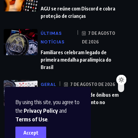
AGU se reúne com Discord e cobra
proteção de crianças
ÚLTIMAS
7 DE AGOSTO
NOTÍCIAS
DE 2026
Familiares celebram legado de
primeira medalha paralímpica do
Brasil
GERAL
7 DE AGOSTO DE 2026
PMs detêm motorista de ônibus em
By using this site, you agree to
SP após desentendimento no
the
Privacy Policy
and
Terms of Use
.
Accept