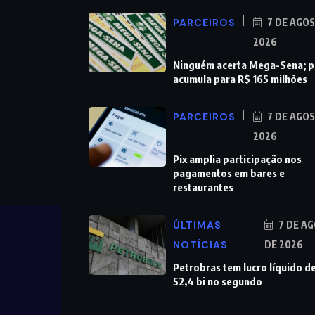
PARCEIROS
7 DE AGO
2026
Ninguém acerta Mega-Sena; 
acumula para R$ 165 milhões
PARCEIROS
7 DE AGO
2026
Pix amplia participação nos
pagamentos em bares e
restaurantes
ÚLTIMAS
7 DE A
NOTÍCIAS
DE 2026
Petrobras tem lucro líquido d
52,4 bi no segundo