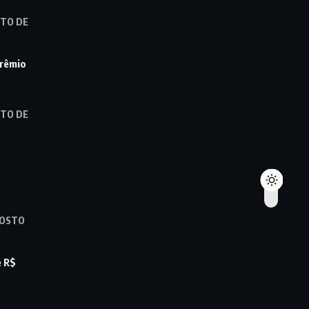
STO DE
prêmio
STO DE
GOSTO
e R$