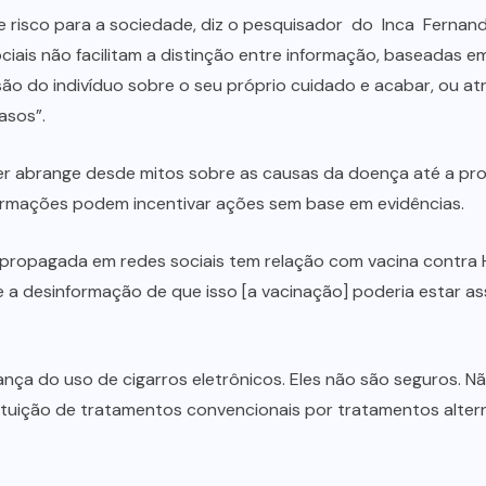
e risco para a sociedade, diz o pesquisador do Inca Ferna
ais não facilitam a distinção entre informação, baseadas em 
são do indivíduo sobre o seu próprio cuidado e acabar, ou 
asos”.
cer abrange desde mitos sobre as causas da doença até a p
rmações podem incentivar ações sem base em evidências.
 propagada em redes sociais tem relação com vacina contra
ive a desinformação de que isso [a vacinação] poderia estar
nça do uso de cigarros eletrônicos. Eles não são seguros.
tuição de tratamentos convencionais por tratamentos alterna