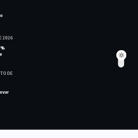
ro
E 2026
85%
se
STO DE
rovar