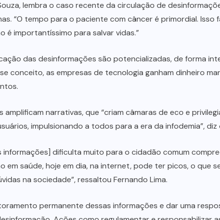
 Souza, lembra o caso recente da circulação de desinformaç
as. “O tempo para o paciente com câncer é primordial. Isso
é importantíssimo para salvar vidas.”
cação das desinformações são potencializadas, de forma inten
 esse conceito, as empresas de tecnologia ganham dinheiro 
ntos.
is amplificam narrativas, que “criam câmaras de eco e privil
ários, impulsionando a todos para a era da infodemia”, diz o
informações] dificulta muito para o cidadão comum compreend
 em saúde, hoje em dia, na internet, pode ter picos, o que s
idas na sociedade”, ressaltou Fernando Lima.
toramento permanente dessas informações e dar uma resposta
 desinformação. Ações como regulamentar e responsabilizar a