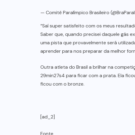
— Comitê Paralímpico Brasileiro (@BraPara
“Saí super satisfeito com os meus resultad
Saber que, quando precisei daquele gás ext
uma pista que provavelmente será utiliza
aprender para nos preparar da melhor forma
Outra atleta do Brasil a brilhar na competi
29min27s4 para ficar com a prata. Ela fi
ficou com o bronze.
[ad_2]
Fonte