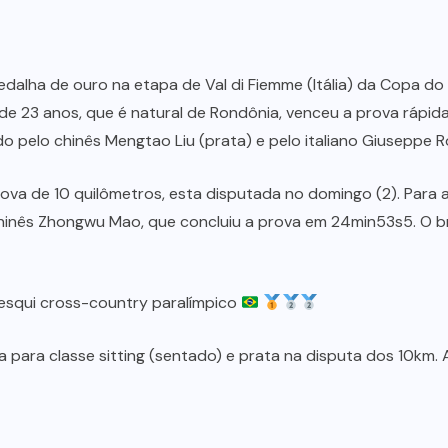
 medalha de ouro na etapa de Val di Fiemme (Itália) da Copa 
a de 23 anos, que é natural de Rondônia, venceu a prova rápid
 pelo chinês Mengtao Liu (prata) e pelo italiano Giuseppe R
a de 10 quilômetros, esta disputada no domingo (2). Para al
inês Zhongwu Mao, que concluiu a prova em 24min53s5. O br
squi cross-country paralímpico
a para classe sitting (sentado) e prata na disputa dos 10km. 