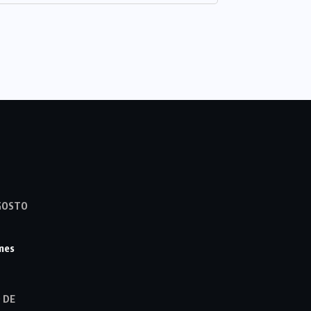
GOSTO
imes
 DE