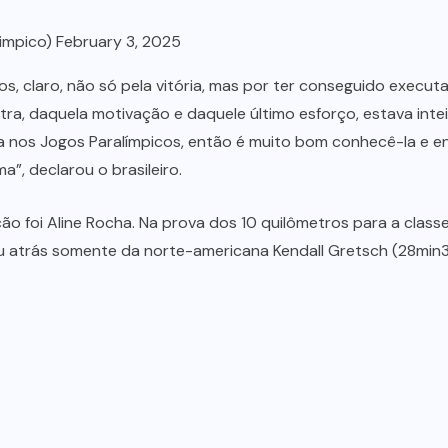
limpico)
February 3, 2025
os, claro, não só pela vitória, mas por ter conseguido execut
ra, daquela motivação e daquele último esforço, estava inteir
da nos Jogos Paralímpicos, então é muito bom conhecê-la e
”, declarou o brasileiro.
ção foi Aline Rocha. Na prova dos 10 quilômetros para a class
cou atrás somente da norte-americana Kendall Gretsch (28min