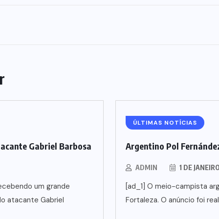
r
ÚLTIMAS NOTÍCIAS
tacante Gabriel Barbosa
Argentino Pol Fernández
ADMIN
1 DE JANEIR
5 recebendo um grande
[ad_1] O meio-campista arg
o atacante Gabriel
Fortaleza. O anúncio foi rea