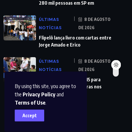
280 mil pessoas em SP em
ÚLTIMAS
8 DE AGOSTO
NOTÍCIAS
DE 2026
Flipelô lança livro com cartas entre
Jorge Amado e Erico
ÚLTIMAS
8 DE AGOSTO
NOTÍCIAS
DE 2026
Partidos têm até o dia 15 para
By using this site, you agree to
registrarem candidaturas nos
the
Privacy Policy
and
Terms of Use
.
Accept