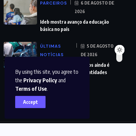
PARCEIROS
6 DE AGOSTO DE
2026
Ideb mostra avanço da educação
básica no país
ÚLTIMAS
5 DE AGOSTO
NOTÍCIAS
DE 2026
Redução da taxa de juros ainda é
By using this site, you agree to
insuficiente, avaliam entidades
the
Privacy Policy
and
Terms of Use
.
Accept