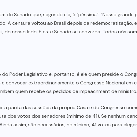
em do Senado que, segundo ele, é “péssima”. “Nosso grande p
dido. A censura voltou ao Brasil depois da redemocratização, 
qui, do nosso lado. E este Senado se acovarda. Todos nós s
o Poder Legislativo e, portanto, é ele quem preside o Cong
a e convocar extraordinariamente o Congresso Nacional em 
e também quem recebe os pedidos de impeachment de ministros
ir a pauta das sessões da própria Casa e do Congresso como 
luta dos votos dos senadores (mínimo de 41). Se nenhum cand
inda assim, são necessários, no mínimo, 41 votos para elege