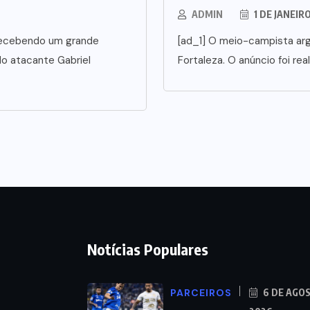
ADMIN
1 DE JANEIR
5 recebendo um grande
[ad_1] O meio-campista arg
o atacante Gabriel
Fortaleza. O anúncio foi rea
Notícias Populares
PARCEIROS
6 DE AGO