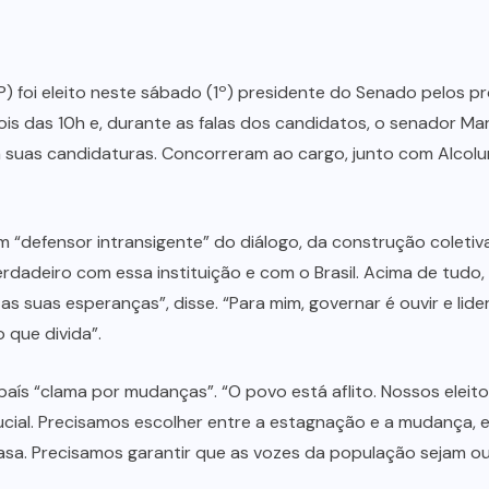
P) foi eleito neste sábado (1º) presidente do Senado pelos p
s das 10h e, durante as falas dos candidatos, o senador M
 suas candidaturas. Concorreram ao cargo, junto com Alcol
um “defensor intransigente” do diálogo, da construção coleti
adeiro com essa instituição e com o Brasil. Acima de tudo
 suas esperanças”, disse. “Para mim, governar é ouvir e lidera
 que divida”.
país “clama por mudanças”. “O povo está aflito. Nossos eleit
ial. Precisamos escolher entre a estagnação e a mudança, en
 casa. Precisamos garantir que as vozes da população sejam o