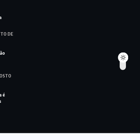
a
STO DE
ção
GOSTO
a é
s