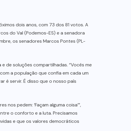
róximos dois anos, com 73 dos 81 votos. A
arcos do Val (Podemos-ES) e a senadora
umbre, os senadores Marcos Pontes (PL-
va e de soluções compartilhadas. “Vocês me
, com a população que confia em cada um
r é servir. É disso que o nosso país
ores nos pedem: ‘Façam alguma coisa’”,
tre o conforto e a luta. Precisamos
uvidas e que os valores democráticos