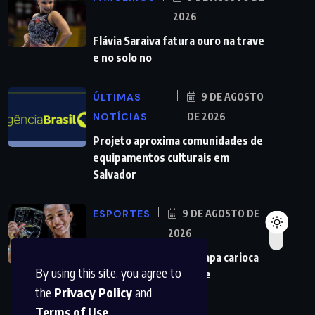
2026
Flávia Saraiva fatura ouro na trave
e no solo no
ÚLTIMAS
9 DE AGOSTO
NOTÍCIAS
DE 2026
Projeto aproxima comunidades de
equipamentos culturais em
Salvador
ESPORTES
9 DE AGOSTO DE
2026
Rayssa é campeã da etapa carioca
By using this site, you agree to
da Liga Internacional de
the
Privacy Policy
and
Terms of Use
.