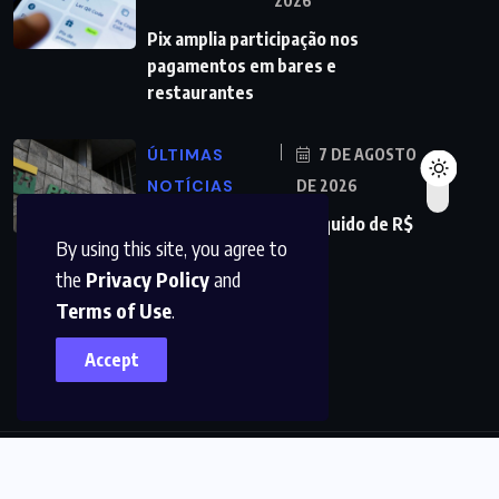
2026
Pix amplia participação nos
pagamentos em bares e
restaurantes
ÚLTIMAS
7 DE AGOSTO
NOTÍCIAS
DE 2026
Petrobras tem lucro líquido de R$
By using this site, you agree to
52,4 bi no segundo
the
Privacy Policy
and
Terms of Use
.
Accept
© 2022,
DFMAIS
All Rights Reserved