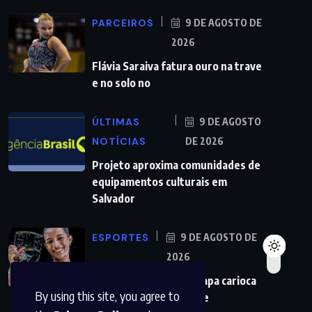
PARCEIROS
9 DE AGOSTO DE
2026
Flávia Saraiva fatura ouro na trave
e no solo no
ÚLTIMAS
9 DE AGOSTO
NOTÍCIAS
DE 2026
Projeto aproxima comunidades de
equipamentos culturais em
Salvador
ESPORTES
9 DE AGOSTO DE
2026
Rayssa é campeã da etapa carioca
By using this site, you agree to
da Liga Internacional de