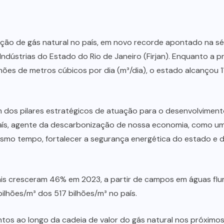
ção de gás natural no país, em novo recorde apontado na s
dústrias do Estado do Rio de Janeiro (Firjan). Enquanto a p
ões de metros cúbicos por dia (m³/dia), o estado alcançou 11
 dos pilares estratégicos de atuação para o desenvolvimento
aís, agente da descarbonização de nossa economia, como u
esmo tempo, fortalecer a segurança energética do estado e do 
is cresceram 46% em 2023, a partir de campos em águas flu
ilhões/m³ dos 517 bilhões/m³ no país.
tos ao longo da cadeia de valor do gás natural nos próximos