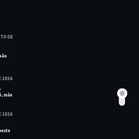
STO DE
 são
E 2026
a
ó, mãe
E 2026
neste