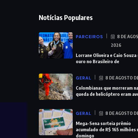
Notícias Populares
PARCEIROS
8 DE AGO
2026
Lorrane Oliveira e Caio Souza
ouro no Brasileiro de
GERAL
8 DE AGOSTO D
Colombianas que morreram n
queda de helicóptero eram av
GERAL
8 DE AGOSTO D
Mega-Sena sorteia prêmio
acumulado de R$ 165 milhões 
domingo