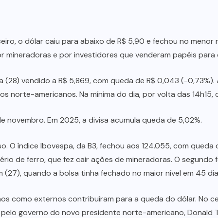
eiro, o dólar caiu para abaixo de R$ 5,90 e fechou no menor n
or mineradoras e por investidores que venderam papéis para 
ra (28) vendido a R$ 5,869, com queda de R$ 0,043 (-0,73%). 
os norte-americanos. Na mínima do dia, por volta das 14h15, 
e novembro. Em 2025, a divisa acumula queda de 5,02%.
. O índice Ibovespa, da B3, fechou aos 124.055, com queda d
ério de ferro, que fez cair ações de mineradoras. O segundo f
(27), quando a bolsa tinha fechado no maior nível em 45 dia
nos como externos contribuíram para a queda do dólar. No c
 pelo governo do novo presidente norte-americano, Donald Tr