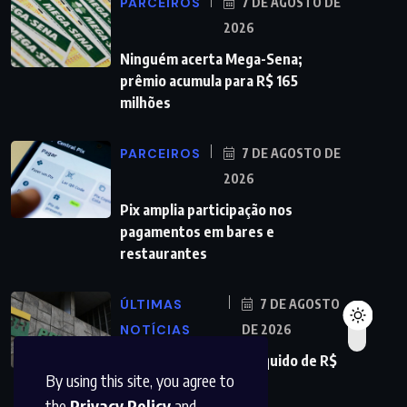
PARCEIROS
7 DE AGOSTO DE
2026
Ninguém acerta Mega-Sena;
prêmio acumula para R$ 165
milhões
PARCEIROS
7 DE AGOSTO DE
2026
Pix amplia participação nos
pagamentos em bares e
restaurantes
ÚLTIMAS
7 DE AGOSTO
NOTÍCIAS
DE 2026
Petrobras tem lucro líquido de R$
By using this site, you agree to
52,4 bi no segundo
the
Privacy Policy
and