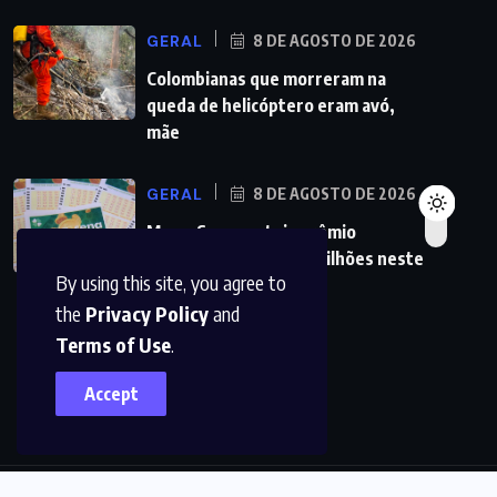
GERAL
8 DE AGOSTO DE 2026
Colombianas que morreram na
queda de helicóptero eram avó,
mãe
GERAL
8 DE AGOSTO DE 2026
Mega-Sena sorteia prêmio
acumulado de R$ 165 milhões neste
By using this site, you agree to
domingo
the
Privacy Policy
and
Terms of Use
.
Accept