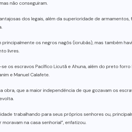
, mas não conseguiram.
 vantajosas dos legais, além da superioridade de armamentos,
a.
am principalmente os negros nagôs (iorubás), mas também hav
to livres.
se os escravos Pacífico Licutã e Ahuna, além do preto forro 
anim e Manuel Calafete.
sua obra, que a maior independência de que gozavam os escr
evolta.
cidade trabalhando para seus próprios senhores ou, principa
r moravam na casa senhorial”, enfatizou.