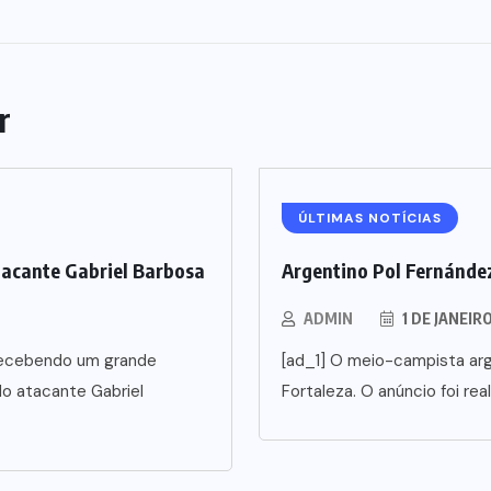
r
ÚLTIMAS NOTÍCIAS
tacante Gabriel Barbosa
Argentino Pol Fernández
ADMIN
1 DE JANEIR
5 recebendo um grande
[ad_1] O meio-campista arg
o atacante Gabriel
Fortaleza. O anúncio foi rea