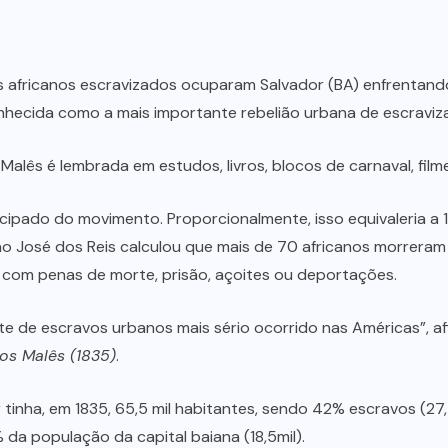
s africanos escravizados ocuparam Salvador (BA) enfrentando,
onhecida como a mais importante rebelião urbana de escraviza
 Malês é lembrada em estudos, livros, blocos de carnaval, film
cipado do movimento. Proporcionalmente, isso equivaleria a 
oão José dos Reis calculou que mais de 70 africanos morreram
 com penas de morte, prisão, açoites ou deportações.
e de escravos urbanos mais sério ocorrido nas Américas”, afi
dos Malês (1835)
.
 tinha, em 1835, 65,5 mil habitantes, sendo 42% escravos (27,
 da população da capital baiana (18,5mil).