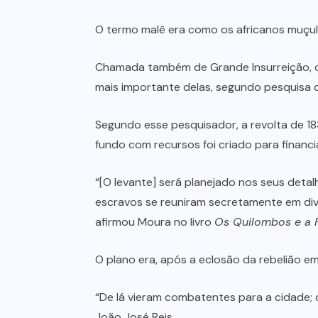
O termo malê era como os africanos muçulm
Chamada também de Grande Insurreição, o 
mais importante delas, segundo pesquisa d
Segundo esse pesquisador, a revolta de 18
fundo com recursos foi criado para financi
“[O levante] será planejado nos seus deta
escravos se reuniram secretamente em dive
afirmou Moura no livro
Os Quilombos e a 
O plano era, após a eclosão da rebelião em
“De lá vieram combatentes para a cidade; d
João José Reis.