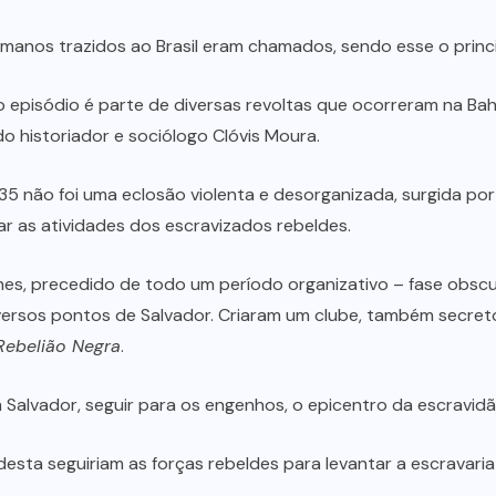
anos trazidos ao Brasil eram chamados, sendo esse o princi
episódio é parte de diversas revoltas que ocorreram na Bahi
o historiador e sociólogo Clóvis Moura.
35 não foi uma eclosão violenta e desorganizada, surgida po
ar as atividades dos escravizados rebeldes.
lhes, precedido de todo um período organizativo – fase obsc
rsos pontos de Salvador. Criaram um clube, também secreto, 
Rebelião Negra
.
 Salvador, seguir para os engenhos, o epicentro da escravidã
esta seguiriam as forças rebeldes para levantar a escravaria