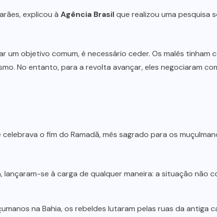
arães, explicou à
Agência Brasil
que realizou uma pesquisa so
nçar um objetivo comum, é necessário ceder. Os malês tinham
mo. No entanto, para a revolta avançar, eles negociaram com
e celebrava o fim do Ramadã, mês sagrado para os muçulmano
, lançaram-se à carga de qualquer maneira: a situação não 
manos na Bahia, os rebeldes lutaram pelas ruas da antiga capi