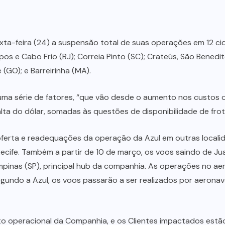
a-feira (24) a suspensão total de suas operações em 12 cidad
 e Cabo Frio (RJ); Correia Pinto (SC); Crateús, São Benedito
(GO); e Barreirinha (MA).
uma série de fatores, “que vão desde o aumento nos custos 
alta do dólar, somadas às questões de disponibilidade de fro
oferta e readequações da operação da Azul em outras local
ecife. Também a partir de 10 de março, os voos saindo de Ju
pinas (SP), principal hub da companhia. As operações no ae
gundo a Azul, os voos passarão a ser realizados por aeron
o operacional da Companhia, e os Clientes impactados est