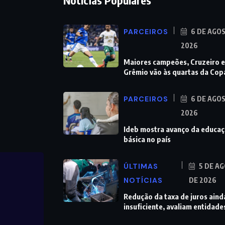
Notícias Populares
PARCEIROS
6 DE AGO
2026
Maiores campeões, Cruzeiro e
Grêmio vão às quartas da Cop
PARCEIROS
6 DE AGO
2026
Ideb mostra avanço da educa
básica no país
ÚLTIMAS
5 DE A
NOTÍCIAS
DE 2026
Redução da taxa de juros aind
insuficiente, avaliam entidade