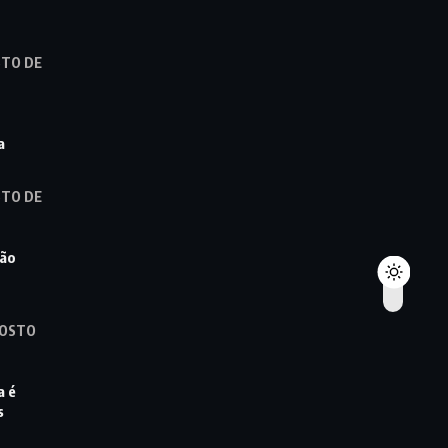
STO DE
a
STO DE
ção
GOSTO
a é
s