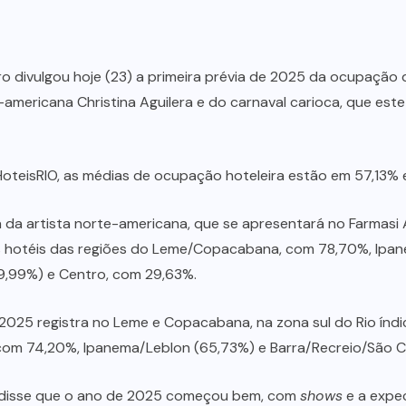
iro divulgou hoje (23) a primeira prévia de 2025 da ocupação
-americana Christina Aguilera e do carnaval carioca, que este
oteisRIO, as médias de ocupação hoteleira estão em 57,13% 
a artista norte-americana, que se apresentará no Farmasi Are
os hotéis das regiões do Leme/Copacabana, com 78,70%, Ipan
,99%) e Centro, com 29,63%.
l 2025 registra no Leme e Copacabana, na zona sul do Rio índ
com 74,20%, Ipanema/Leblon (65,73%) e Barra/Recreio/São 
s, disse que o ano de 2025 começou bem, com
shows
e a expec