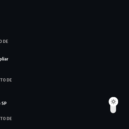
O DE
pliar
STO DE
e SP
STO DE