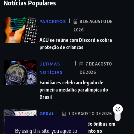
Notícias Populares
PARCEIROS
8 DE AGOSTO DE
2026
AGU se reúne com Discord e cobra
proteção de crianças
ÚLTIMAS
7 DE AGOSTO
NOTÍCIAS
DE 2026
Familiares celebram legado de
primeira medalha paralímpica do
Brasil
GERAL
7 DE AGOSTO DE 2026
PMs detêm motorista de ônibus em
By using this site, you agree to
SP após desentendimento no