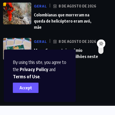
GERAL
8 DE AGOSTO DE 2026
Colombianas que morreram na
queda de helicóptero eram avó,
mãe
GERAL
8 DE AGOSTO DE 2026
Mega-Sena sorteia prêmio
acumulado de R$ 165 milhões neste
By using this site, you agree to
domingo
the
Privacy Policy
and
Terms of Use
.
Accept