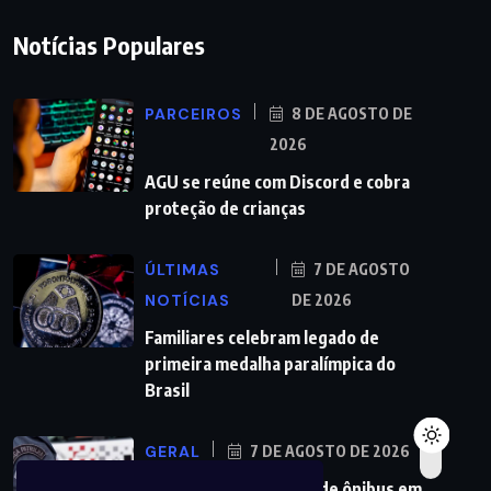
Notícias Populares
PARCEIROS
8 DE AGOSTO DE
2026
AGU se reúne com Discord e cobra
proteção de crianças
ÚLTIMAS
7 DE AGOSTO
NOTÍCIAS
DE 2026
Familiares celebram legado de
primeira medalha paralímpica do
Brasil
GERAL
7 DE AGOSTO DE 2026
PMs detêm motorista de ônibus em