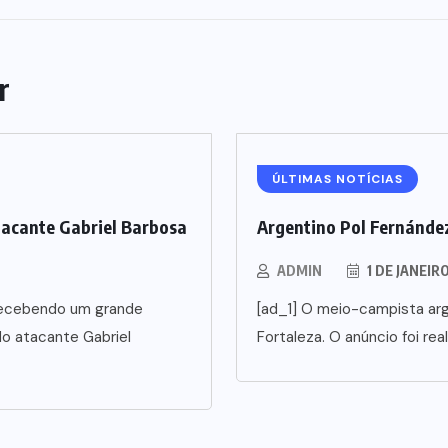
r
ÚLTIMAS NOTÍCIAS
tacante Gabriel Barbosa
Argentino Pol Fernández
ADMIN
1 DE JANEIR
5 recebendo um grande
[ad_1] O meio-campista arg
o atacante Gabriel
Fortaleza. O anúncio foi rea