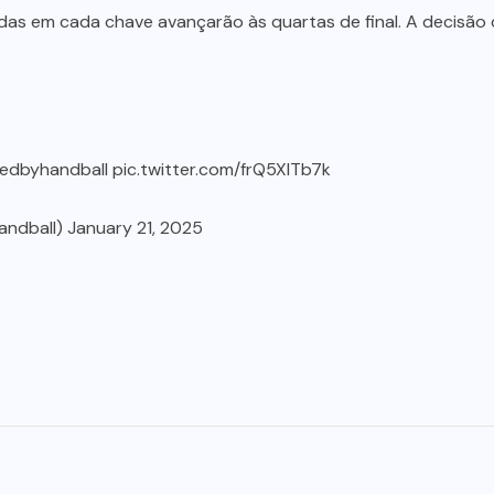
das em cada chave avançarão às quartas de final. A decisão 
redbyhandball
pic.twitter.com/frQ5XlTb7k
handball)
January 21, 2025