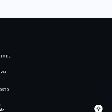
STO DE
obra
GOSTO
e
 do