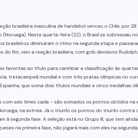
ção brasileira masculina de handebol venceu o Chile, por 28
(Noruega). Nesta quarta-feira (22), o Brasil se sobressaiu no
, os brasileiros diminuíram o ritmo na segunda etapa e passar
os do fim, veio a reação brasileira, com gols decisivos Rudolph
s favoritas ao título para carimbar a classificação às quarta
 Suécia, tretacampeã mundial e com três pratas olímpicas no c
 Espanha, que soma dois títulos mundiais e cinco medalhas olím
com seis times cada – são somados os pontos obtidos na etap
 Noruega, na estreia. Já o triunfo os pontos do triunfo cont
 à segunda fase. A seleção está no Grupo III, que tem ainda
ueses na primeira fase, não jogará mais com eles na segunda