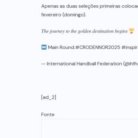
Apenas as duas seleções primeiras coloca
fevereiro (domingo).
𝑇ℎ𝑒 𝑗𝑜𝑢𝑟𝑛𝑒𝑦 𝑡𝑜 𝑡ℎ𝑒 𝑔𝑜𝑙𝑑𝑒𝑛 𝑑𝑒𝑠𝑡𝑖𝑛𝑎𝑡𝑖𝑜𝑛 𝑏𝑒𝑔𝑖𝑛𝑠
Main Round.
#CRODENNOR2025
#inspi
— International Handball Federation (@ihf
[ad_2]
Fonte