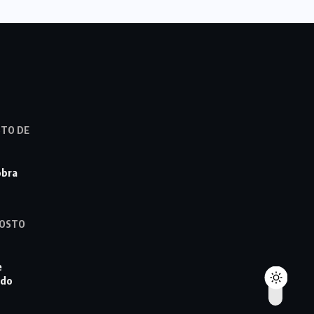
STO DE
obra
GOSTO
e
 do