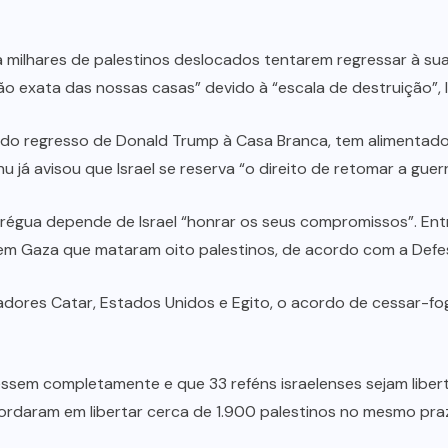
 milhares de palestinos deslocados tentarem regressar à s
ão exata das nossas casas” devido à “escala de destruição”,
a do regresso de Donald Trump à Casa Branca, tem alimenta
u já avisou que Israel se reserva “o direito de retomar a guerr
gua depende de Israel “honrar os seus compromissos”. Entre
em Gaza que mataram oito palestinos, de acordo com a Defesa 
iadores Catar, Estados Unidos e Egito, o acordo de cessar-f
ssem completamente e que 33 reféns israelenses sejam liber
ordaram em libertar cerca de 1.900 palestinos no mesmo pra