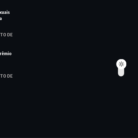
xuais
a
STO DE
prêmio
STO DE