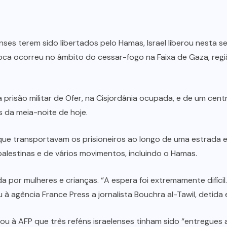
nses terem sido libertados pelo Hamas, Israel liberou nesta s
roca ocorreu no âmbito do cessar-fogo na Faixa de Gaza, re
a prisão militar de Ofer, na Cisjordânia ocupada, e de um ce
s da meia-noite de hoje.
ue transportavam os prisioneiros ao longo de uma estrada e
palestinas e de vários movimentos, incluindo o Hamas.
 por mulheres e crianças. “A espera foi extremamente difícil
u à agência France Press a jornalista Bouchra al-Tawil, deti
ou à AFP que três reféns israelenses tinham sido “entregues 