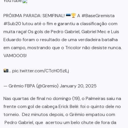
YouTube.
PRÓXIMA PARADA: SEMIFINAL!
A
#BaseGremista
#Sub20
lutou até o fim e garantiu a classificação com
muita raça! Os gols de Pedro Gabriel, Gabriel Mec e Luis
Eduardo foram o resultado de uma verdadeira batalha
em campo, mostrando que o Tricolor não desiste nunca.
VAMOOOS!
…
pic.twitter.com/CTcH05zlLj
— Grêmio FBPA (@Gremio)
January 20, 2025
Nas quartas de final no domingo (19), o Palmeiras saiu na
frente com gol de cabeça Erick Belé: foi o quinto dele no
torneio. Dez minutos depois, o Grêmio empatou com
Pedro Gabriel, que acertou um belo chute de fora da