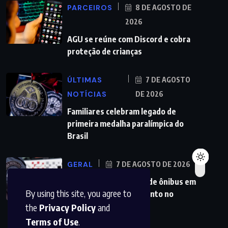
PARCEIROS
8 DE AGOSTO DE
2026
AGU se reúne com Discord e cobra
proteção de crianças
ÚLTIMAS
7 DE AGOSTO
NOTÍCIAS
DE 2026
Familiares celebram legado de
primeira medalha paralímpica do
Brasil
GERAL
7 DE AGOSTO DE 2026
PMs detêm motorista de ônibus em
By using this site, you agree to
SP após desentendimento no
the
Privacy Policy
and
Terms of Use
.