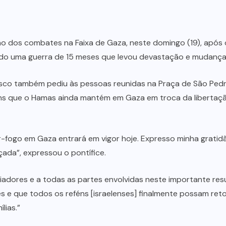
 dos combates na Faixa de Gaza, neste domingo (19), após o
do uma guerra de 15 meses que levou devastação e mudanças
isco também pediu às pessoas reunidas na Praça de São Pedr
éns que o Hamas ainda mantém em Gaza em troca da libertaç
-fogo em Gaza entrará em vigor hoje. Expresso minha grati
çada”, expressou o pontífice.
iadores e a todas as partes envolvidas neste importante res
s e que todos os reféns [israelenses] finalmente possam ret
lias.”