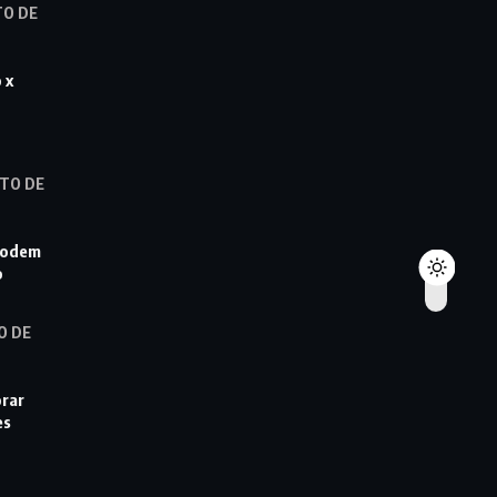
TO DE
 x
TO DE
podem
o
O DE
orar
es