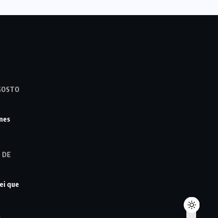
GOSTO
imes
 DE
ei que