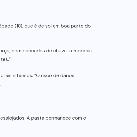
ábado (18), que é de sol em boa parte do
 força, com pancadas de chuva, temporais
tes.”
rais intensos. “O risco de danos
.
 desalojados. A pasta permanece com o