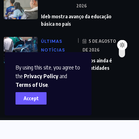
2026
Ideb mostra avanço da educação
básica no país
ÚLTIMAS
5 DE AGOSTO
NOTÍCIAS
DE 2026
Redução da taxa de juros ainda é
By using this site, you agree to
insuficiente, avaliam entidades
the
Privacy Policy
and
Terms of Use
.
Accept
© 2022,
DFMAIS
All Rights Reserved