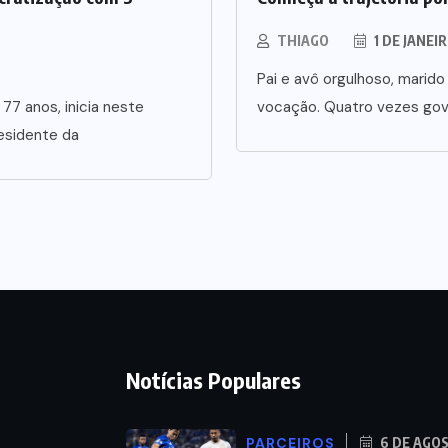
THIAGO
1 DE JANEI
Pai e avô orgulhoso, marid
 77 anos, inicia neste
vocação. Quatro vezes gov
esidente da
Notícias Populares
PARCEIROS
6 DE AGO