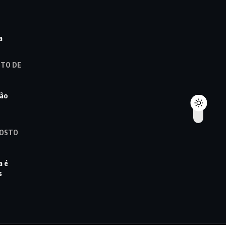
a
STO DE
ção
GOSTO
a é
s