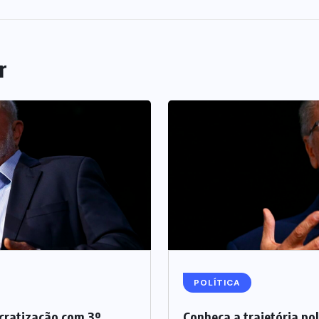
r
POLÍTICA
ocratização com 3º
Conheça a trajetória po