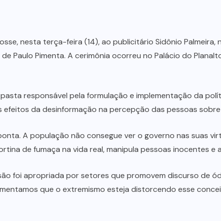
posse, nesta terça-feira (14), ao publicitário Sidônio Palmeir
r de Paulo Pimenta. A cerimônia ocorreu no Palácio do Plana
 pasta responsável pela formulação e implementação da polí
 os efeitos da desinformação na percepção das pessoas sobr
onta. A população não consegue ver o governo nas suas virt
ortina de fumaça na vida real, manipula pessoas inocentes e 
são foi apropriada por setores que promovem discurso de ód
mentamos que o extremismo esteja distorcendo esse conceito 