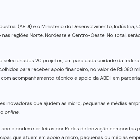
dustrial (ABDI) e o Ministério do Desenvolvimento, Indústria
o nas regiões Norte, Nordeste e Centro-Oeste. No total, serã
ão selecionados 20 projetos, um para cada unidade da federa
lhidos para receber apoio financeiro, no valor de R$ 380 mil
do com acompanhamento técnico e apoio da ABDI, em parceri
ões inovadoras que ajudem as micro, pequenas e médias empr
ção
online
.
e ano e podem ser feitas por Redes de Inovação compostas por
unicipal, que atuem em apoio a micro, pequenas ou médias emp