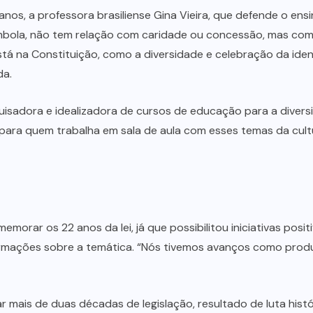
s, a professora brasiliense Gina Vieira, que defende o ensino
ombola, não tem relação com caridade ou concessão, mas com 
 na Constituição, como a diversidade e celebração da identid
da.
sadora e idealizadora de cursos de educação para a diversid
para quem trabalha em sala de aula com esses temas da cultur
morar os 22 anos da lei, já que possibilitou iniciativas posi
ormações sobre a temática. “Nós tivemos avanços como produ
ar mais de duas décadas de legislação, resultado de luta his