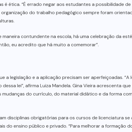
as é ética. “É errado negar aos estudantes a possibilidade d
o e a organização do trabalho pedagógico sempre foram orient
lturas.
 de maneira contundente na escola, há uma celebração da esté
ntão, eu acredito que há muito a comemorar”.
e a legislação e a aplicação precisam ser aperfeiçoadas. “A
 dessa lei”, afirma Luiza Mandela. Gina Vieira acrescenta qu
o as mudanças do currículo, do material didático e da forma 
am disciplinas obrigatórias para os cursos de licenciatura s
ais do ensino público e privado. “Para melhorar a formação d