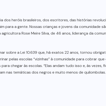
ia dos heróis brasileiros, dos escritores, das histórias revol
ruim para a gente. Nossas crianças e jovens da comunidade s
 a agricultora Rose Meire Silva, de 46 anos, liderança da co
r sobre a Lei 10.639 que, há exatos 22 anos, tornou obrigató
egrinar pelas escolas “vizinhas” à comunidade para cobrar que o
 para chegar às escolas. “Elas andam tudo isso e, às vezes
am nas temáticas dos negros e muito menos de quilombolas. Fa