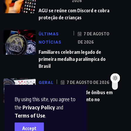
2026
AGU se reúne com Discord e cobra
proteção de crianças
ÚLTIMAS
7 DE AGOSTO
NOTÍCIAS
DE 2026
Familiares celebram legado de
primeira medalha paralímpica do
Brasil
GERAL
7 DE AGOSTO DE 2026
PMs detêm motorista de ônibus em
By using this site, you agree to
SP após desentendimento no
the
Privacy Policy
and
Terms of Use
.
Accept