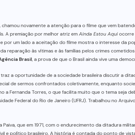
s, chamou novamente a atenção para o filme que vem batendo
ís. A premiação por melhor atriz em
Ainda Estou Aqui
ocorre 
e por um lado a aceitação do filme mostra o interesse da po
a reparação às vítimas e às famílias pelos crimes cometidos
Agência Brasil
, a prova de que o Brasil ainda vive uma democra
e traz a oportunidade de a sociedade brasileira discutir a di
ecial de sermos confrontados coletivamente, enquanto soci
o a Fernanda Torres, o que facilita muito que o tema seja de
idade Federal do Rio de Janeiro (UFRJ). Trabalhou no Arquivo
ia Paiva, que em 1971, com o endurecimento da ditadura milit
il e político brasileiro. A história é contada do ponto de vis