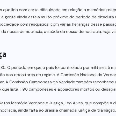
 que lida com certa dificuldade em relação a memórias recen
e a gente ainda esteja muito próximo do período da ditadura 
sociedade com resquícios, com várias heranças desse passado 
r da nossa democracia, a saúde da nossa democracia, haja vi
ça
985. O período em que o país foi controlado por militares é 
guição aos opositores do regime. A Comissão Nacional da Ver
itar. A Comissão Camponesa da Verdade também reconheceu 
o que lista 1.196 camponeses e apoiadores mortos ou desapar
 Netos Memória Verdade e Justiça, Leo Alves, que compõe a di
cracia, ainda falta ao Brasil a chamada justiça de transiçã