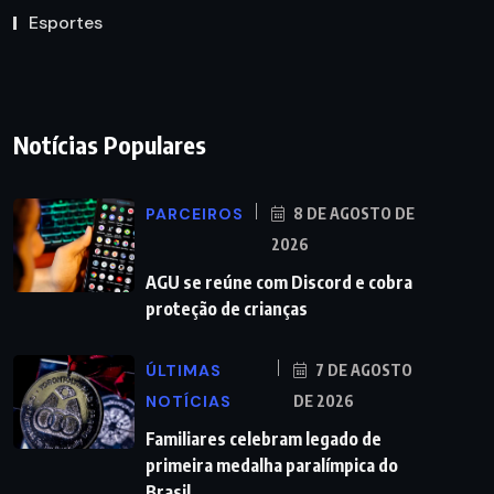
Esportes
Notícias Populares
PARCEIROS
8 DE AGOSTO DE
2026
AGU se reúne com Discord e cobra
proteção de crianças
ÚLTIMAS
7 DE AGOSTO
NOTÍCIAS
DE 2026
Familiares celebram legado de
primeira medalha paralímpica do
Brasil