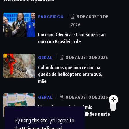
PARCEIROS
8 DE AGOSTO DE
2026
Lorrane Oliveira e Caio Souza são
ouro no Brasileiro de
GERAL
8 DE AGOSTO DE 2026
Colombianas que morreram na
queda de helicóptero eram avó,
mãe
GERAL
8 DE AGOSTO DE 2026
Mega-Sena sorteia prêmio
acumulado de R$ 165 milhões neste
By using this site, you agree to
domingo
the
Privacy Policy
and